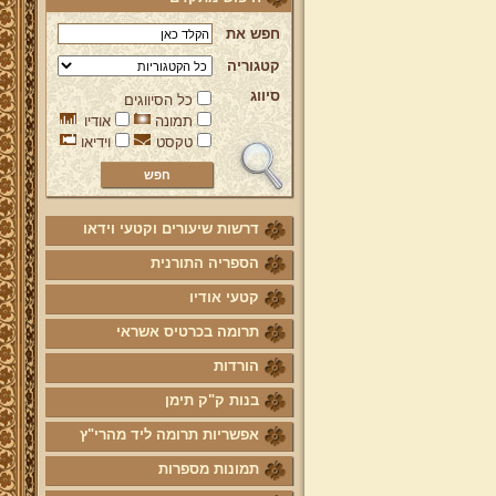
חפש את
קטגוריה
סיווג
כל הסיווגים
תמונה
אודיו
טקסט
וידיאו
דרשות שיעורים וקטעי וידאו
הספריה התורנית
קטעי אודיו
תרומה בכרטיס אשראי
הורדות
בנות ק"ק תימן
אפשריות תרומה ליד מהרי"ץ
תמונות מספרות