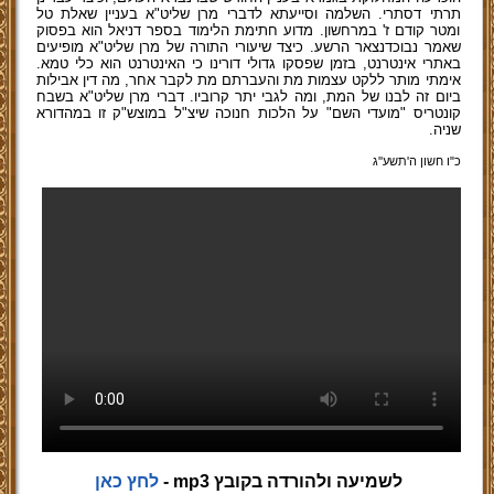
תרתי דסתרי. השלמה וסייעתא לדברי מרן שליט"א בעניין שאלת טל
ומטר קודם ז' במרחשון. מדוע חתימת הלימוד בספר דניאל הוא בפסוק
שאמר נבוכדנצאר הרשע. כיצד שיעורי התורה של מרן שליט"א מופיעים
באתרי אינטרנט, בזמן שפסקו גדולי דורינו כי האינטרנט הוא כלי טמא.
אימתי מותר ללקט עצמות מת והעברתם מת לקבר אחר, מה דין אבילות
ביום זה לבנו של המת, ומה לגבי יתר קרוביו. דברי מרן שליט"א בשבח
קונטריס "מועדי השם" על הלכות חנוכה שיצ"ל במוצש"ק זו במהדורא
שניה.
כ"ו חשון ה'תשע''ג
לשמיעה ולהורדה בקובץ mp3 -
לחץ כאן