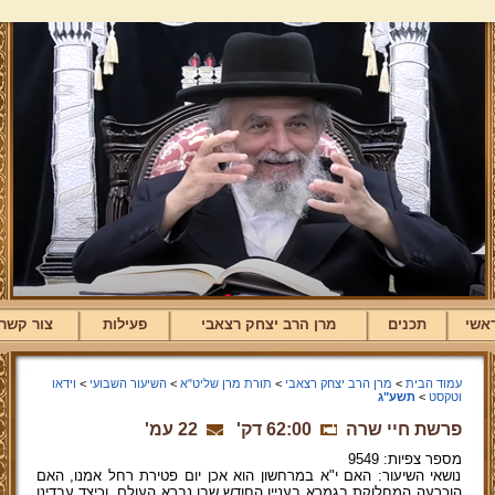
אשי
תכנים
מרן הרב יצחק רצאבי
פעילות
צור קשר
עמוד הבית
>
מרן הרב יצחק רצאבי
>
תורת מרן שליט"א
>
השיעור השבועי
>
וידאו
וטקסט
>
תשע"ג
פרשת חיי שרה
62:00 דק'
22 עמ'
מספר צפיות: 9549
נושאי השיעור: האם י"א במרחשון הוא אכן יום פטירת רחל אמנו, האם
הוכרעה המחלוקת בגמרא בעניין החודש שבו נברא העולם, וכיצד עבדינן