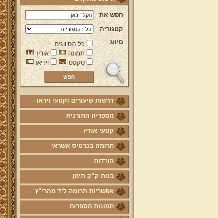
חפש את
קטגוריה
סיווג
כל הסיווגים
תמונה
אודיו
טקסט
וידיאו
דרשות שיעורים וקטעי וידאו
הספריה התורנית
קטעי אודיו
תרומה בכרטיס אשראי
הורדות
בנות ק"ק תימן
אפשריות תרומה ליד מהרי"ץ
תמונות מספרות