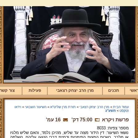
אשי
תכנים
מרן הרב יצחק רצאבי
פעילות
צור קשר
עמוד הבית
>
מרן הרב יצחק רצאבי
>
תורת מרן שליט"א
>
השיעור השבועי
>
וידאו
וטקסט
>
תשע"ג
פרשת ויקרא
75:00 דק'
16 עמ'
מספר צפיות: 8033
נושאי השיעור: דין הידור מצוה עד שליש, מהיכן נלמד, והאם שליש מלגיו
או מלבר. כשרות המצות התימניות ודחיית דברי הטוען עליהם. השלמה