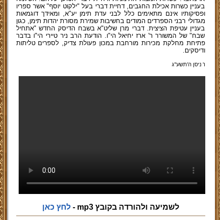
בעניין כשרות אכילת החגבים, דחיית דברי בעל "ילקוט יוסף" אשר ספריו
ופסיקותיו אינם מתאימים כלל לבני עדת תימן יע"א, ומאידך דוגמאות
מגדולי רבני הספרדים המודים בחשיבות שמירת מסורת יהדות תימן, כגון
בעניין עטיפת הציצית. דברי מרן שליט"א בשבח הדיסק החדש "אתחיל
שבח" של המשורר ר' ארז יחיאל הי"ו. הודעת הרב ניר טיירי הי"ו בדבר
פתיחת מחלקת מכירות מורחבת במכון פעולת צדיק, לספרים טליתות
ודיסקים.
ו' ניסן ה'תשע''ג
לשמיעה ולהורדה בקובץ mp3 -
לחץ כאן