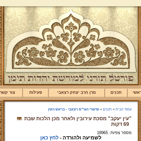
אשי
תכנים
מרן הרב יצחק רצאבי
פעילות
צור קשר
עמוד הבית
>
תכנים
>
שיעורי הגר"מ רצאבי - בראש העין
"עין יעקב" מסכת עירובין ולאחר מכן הלכות שבת
69 דקות
מספר צפיות: 18965
לשמיעה ולהורדה -
לחץ כאן