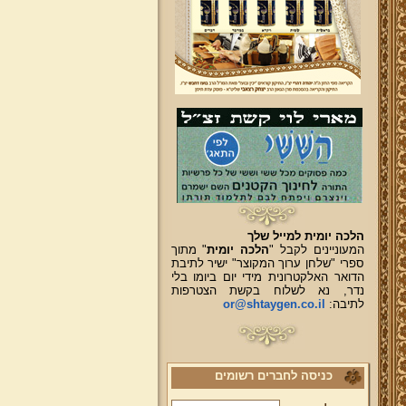
הלכה יומית למייל שלך
המעוניינים לקבל "
הלכה יומית
" מתוך
ספרי "שלחן ערוך המקוצר" ישיר לתיבת
הדואר האלקטרונית מידי יום ביומו בלי
נדר, נא לשלוח בקשת הצטרפות
לתיבה:
or@shtaygen.co.il
כניסה לחברים רשומים