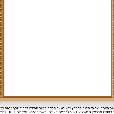
וב האתר: על פי עיטור מהרי"ץ זי"ע לשער הספר ביאור תפילה להר"ר יוסף ציאח זצ"
ד בחודש מרחשון
ה'תשע"א 5771 לבריאת העולם, ב'שכ"ב 2322 לשטרות, 2010 למניינם.