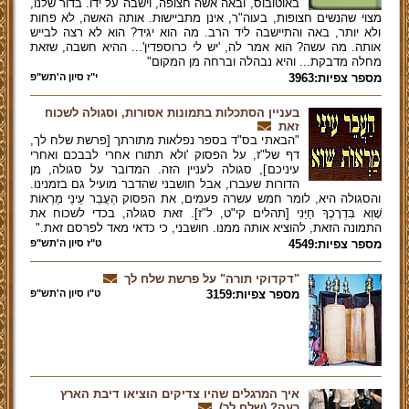
באוטובוס, ובאה אשה חצופה, וישבה על ידו. בדור שלנו,
מצוי שהנשים חצופות, בעוה"ר, אינן מתביישות. אותה האשה, לא פחות
ולא יותר, באה והתיישבה ליד הרב. מה הוא יגיד? הוא לא רצה לבייש
אותה. מה עשה? הוא אמר לה, 'יש לי כרוספדין'... ההיא חשבה, שזאת
מחלה מדבקת... והיא נבהלה וברחה מן המקום"
מספר צפיות:3963
י"ז סיון ה'תש"פ
בעניין הסתכלות בתמונות אסורות, וסגולה לשכוח
זאת
"הבאתי בס"ד בספר נפלאות מתורתך [פרשת שלח לך,
דף של"ז, על הפסוק 'ולא תתורו אחרי לבבכם ואחרי
עיניכם], סגולה לעניין הזה. המדובר על סגולה, מן
הדורות שעברו, אבל חושבני שהדבר מועיל גם בזמנינו.
והסגולה היא, לומר חמש עשרה פעמים, את הפסוק הַעֲבֵר עֵינַי מֵרְאוֹת
שָׁוְא בִּדְרָכֶךָ חַיֵּנִי [תהלים קי"ט, ל"ז]. זאת סגולה, בכדי לשכוח את
התמונה הזאת, להוציא אותה ממנו. חושבני, כי כדאי מאד לפרסם זאת."
מספר צפיות:4549
ט"ז סיון ה'תש"פ
"דקדוקי תורה" על פרשת שלח לך
מספר צפיות:3159
ט"ו סיון ה'תש"פ
איך המרגלים שהיו צדיקים הוציאו דיבת הארץ
רעה? (שלח לך)