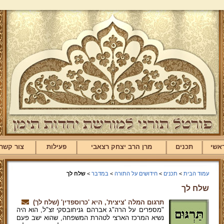
אשי
תכנים
מרן הרב יצחק רצאבי
פעילות
צור קשר
עמוד הבית
>
תכנים
>
חידושים על התורה
>
במדבר
>
שלח לך
שלח לך
תרגום המלה 'ציצית', היא 'כרוספדין' (שלח לך)
"מספרים על הרה"ג אברהם גניחובסקי זצ"ל, הוא היה
נשיא המרכז הארצי לטהרת המשפחה, שהוא ישב פעם