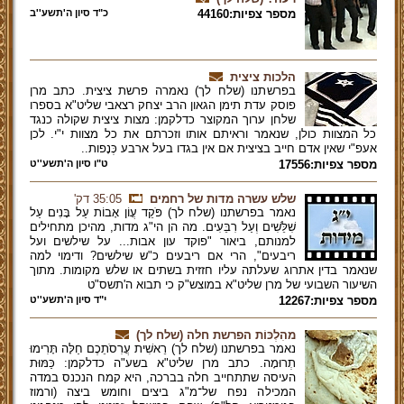
מספר צפיות:44160
כ"ד סיון ה'תשע''ב
הלכות ציצית
בפרשתנו (שלח לך) נאמרה פרשת ציצית. כתב מרן
פוסק עדת תימן הגאון הרב יצחק רצאבי שליט"א בספרו
שלחן ערוך המקוצר כדלקמן: מצות ציצית שקולה כנגד
כל המצוות כולן, שנאמר וראיתם אותו וזכרתם את כל מצוות י"י. לכן
אעפ"י שאין אדם חייב בציצית אם אין בגדו בעל ארבע כְּנָפות..
מספר צפיות:17556
ט"ו סיון ה'תשע''ט
שלש עשרה מדות של רחמים
35:05 דק'
נאמר בפרשתנו (שלח לך) פֹּקֵד עֲו‍ֹן אָבוֹת עַל בָּנִים עַל
שִׁלֵּשִׁים וְעַל רִבֵּעִים. מה הן הי"ג מדות, מהיכן מתחילים
למנותם, ביאור "פוקד עון אבות... על שילשים ועל
ריבעים", הרי אם ריבעים כ"ש שילשים? ודימוי למה
שנאמר בדין אתרוג שעלתה עליו חזזית בשתים או שלש מקומות. מתוך
השיעור השבועי של מרן שליט"א במוצש"ק כי תבוא ה'תשס"ט
מספר צפיות:12267
י"ד סיון ה'תשע''ט
מהִלְכּוֹת הפרשת חלה (שלח לך)
נאמר בפרשתנו (שלח לך) רֵאשִׁית עֲרִסֹתֵכֶם חַלָּה תָּרִימוּ
תְרוּמָה. כתב מרן שליט"א בשע"ה כדלקמן: כַּמּוּת
העיסה שתתחייב חלה בברכה, היא קמח הנכנס במדה
המכילה נפח של־מ"ג ביצים וחומש ביצה (ורמוז