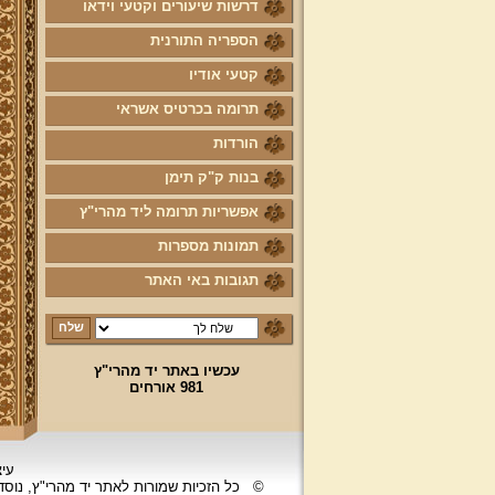
דרשות שיעורים וקטעי וידאו
הספריה התורנית
קטעי אודיו
תרומה בכרטיס אשראי
הורדות
בנות ק"ק תימן
אפשריות תרומה ליד מהרי"ץ
תמונות מספרות
תגובות באי האתר
עכשיו באתר יד מהרי"ץ
981 אורחים
עיצ
©
כל הזכיות שמורות לאתר יד מהרי"ץ, נוס