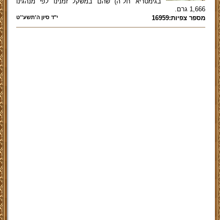
בגימטריא חל"ה) שהם במשקל זמנינו לפי מנהגינו
1,666 גרם.
מספר צפיות:16959
י"ד סיון ה'תשע''ט