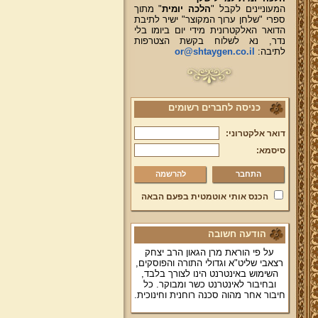
המעוניינים לקבל "
הלכה יומית
" מתוך
ספרי "שלחן ערוך המקוצר" ישיר לתיבת
הדואר האלקטרונית מידי יום ביומו בלי
נדר, נא לשלוח בקשת הצטרפות
לתיבה:
or@shtaygen.co.il
כניסה לחברים רשומים
דואר אלקטרוני:
סיסמא:
להרשמה
הכנס אותי אוטמטית בפעם הבאה
הודעה חשובה
על פי הוראת מרן הגאון הרב יצחק
רצאבי שליט"א וגדולי התורה והפוסקים,
השימוש באינטרנט הינו לצורך בלבד,
ובחיבור לאינטרנט כשר ומבוקר. כל
חיבור אחר מהוה סכנה רוחנית וחינוכית.