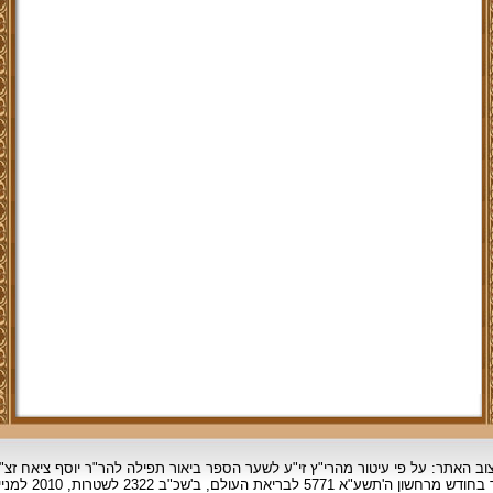
וב האתר: על פי עיטור מהרי"ץ זי"ע לשער הספר ביאור תפילה להר"ר יוסף ציאח זצ"
ד בחודש מרחשון
ה'תשע"א 5771 לבריאת העולם, ב'שכ"ב 2322 לשטרות, 2010 למניינם.