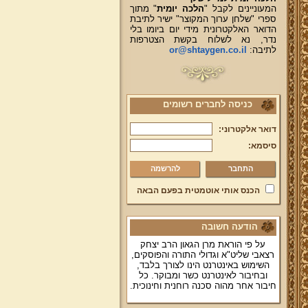
המעוניינים לקבל "
הלכה יומית
" מתוך
ספרי "שלחן ערוך המקוצר" ישיר לתיבת
הדואר האלקטרונית מידי יום ביומו בלי
נדר, נא לשלוח בקשת הצטרפות
לתיבה:
or@shtaygen.co.il
כניסה לחברים רשומים
דואר אלקטרוני:
סיסמא:
להרשמה
הכנס אותי אוטמטית בפעם הבאה
הודעה חשובה
על פי הוראת מרן הגאון הרב יצחק
רצאבי שליט"א וגדולי התורה והפוסקים,
השימוש באינטרנט הינו לצורך בלבד,
ובחיבור לאינטרנט כשר ומבוקר. כל
חיבור אחר מהוה סכנה רוחנית וחינוכית.