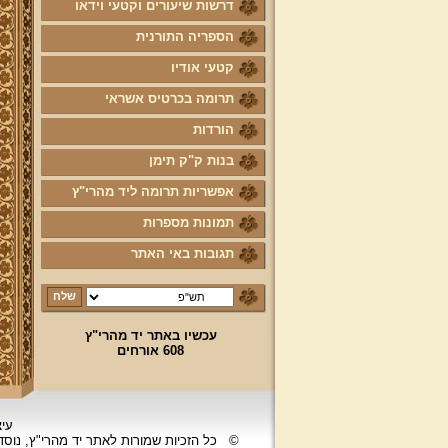
דרשות שיעורים וקטעי וידאו
הספריה התורנית
קטעי אודיו
תרומה בכרטיס אשראי
הורדות
בנות ק"ק תימן
אפשריות תרומה ליד מהרי"ץ
תמונות מספרות
תגובות באי האתר
עכשיו באתר יד מהרי"ץ
608 אורחים
עיצ
©
כל הזכיות שמורות לאתר יד מהרי"ץ, נוס