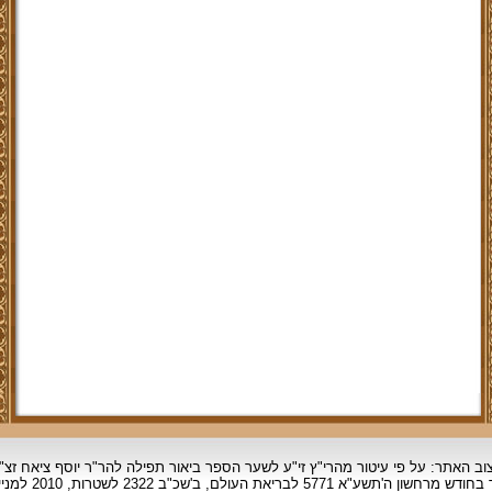
וב האתר: על פי עיטור מהרי"ץ זי"ע לשער הספר ביאור תפילה להר"ר יוסף ציאח זצ"
ד בחודש מרחשון
ה'תשע"א 5771 לבריאת העולם, ב'שכ"ב 2322 לשטרות, 2010 למניינם.