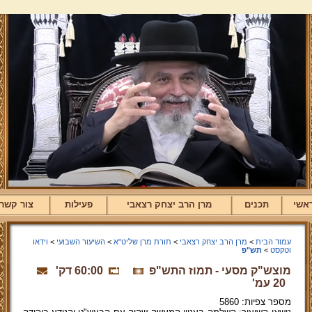
אשי
תכנים
מרן הרב יצחק רצאבי
פעילות
צור קשר
עמוד הבית
>
מרן הרב יצחק רצאבי
>
תורת מרן שליט"א
>
השיעור השבועי
>
וידאו
וטקסט
>
תש"פ
מוצש"ק מסעי - תמוז התש"פ
60:00 דק'
20 עמ'
מספר צפיות: 5860