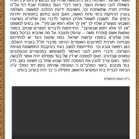
נושאי השיעור: השלמה בעניין המעשה שהיה עם הבעש"ט והנודע ביהודה
בשאלה לגבי כשרות העוף, ביאור דברי הגמ' במסכת שבת דף קל"ח
עתידה תורה שתשתכח וכו', וחשיבות ידיעת ההלכה למעשה. השלמה
בעניין הרחקות בימי נדות האשה, האם נהגו בתימן בחומרות יתירות
בימים אלו. תשובה לשואל מהיכן המקור לדברי מרן שליט"א בשיעורו
השבועי מוצש"ק שלח לך "אין לך אלא רופא שבימיך", אין בסיס למשפט
"אין לך אלא רופא שבארצך", התייחסות לדברים חמורים שכתב בספר
טומאת אשם [טהרת משה – ערוסי] ותגובה על מה שהביא כביכול בשם
מרן שליט"א בספרו קדושת ישראל. כמה שיטות כיצד יש להתייחס
מבחינה תורנית למדענים האומרים ההיפך מדברי חז"ל בענייני העולם,
כגון רפואה וטבע וכו'. התייחסות למצב כעת בעיקבות התפשטות מגיפת
הקורונה, ודברי חיזוק לגבי האיסור להשתמש במכשירים טכנולוגיים
טמאים שבדורנו. האם למסכה יש דין של בגד וממילא יהיה אסור ללבשה
הפוך. האם צריך להכין את המסכה לפני שבוע שחל בו תשעה באב כדין
בגד מכובס. ביאור המלבי"ם כי המגיפה שהיתה בזמן דוד המלך ע"ה
הביאה לבניית בית המקדש הראשון, ותפילה כי כך יהיה בקרוב בימינו
כ"ח תמוז ה'תש"פ