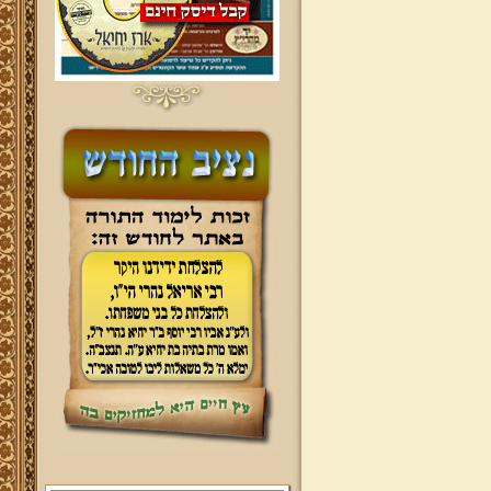
ברוכים הבאים לאתר מהרי"ץ
יד מהרי"ץ - פורטל תורני למורשת יהדות
תימן, האתר הרשמי להנצחת מורשתו
של גאון רבני תימן ותפארתם מהרי"ץ
זצוק"ל. באתר תמצאו גם תכנים תורניים
והלכתיים רבים של מרן הגאון הרב יצחק
רצאבי שליט"א - פוסק עדת תימן,
מחבר ספרי שלחן ערוך המקוצר ח"ח
ושו"ת עולת יצחק ג"ח ועוד, וכן תוכלו
לעיין ולהאזין ולצפות במבחר שיעורי
תורה, שו"ת, מאמרים, תמונות, וקבלת