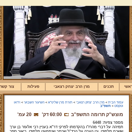
אשי
תכנים
מרן הרב יצחק רצאבי
פעילות
צור קשר
עמוד הבית
>
מרן הרב יצחק רצאבי
>
תורת מרן שליט"א
>
השיעור השבועי
>
וידאו
וטקסט
>
תשפ"ב
מוצש"ק תרומה התשפ"ב
60:00 דק'
20 עמ'
מספר צפיות: 6448
תמיהה על דברי מהרז"ו בהקדמתו לפרקי דר"א בעניין רבי אלעזר בן ערך
ששכח תלמודו, וכן הערה על הרד"ל שכתב שנתמעט תלמודו. ביאור ספר