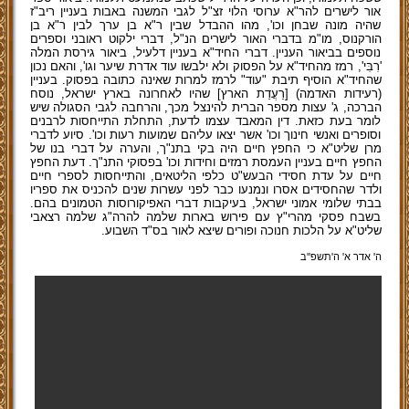
אור לישרים להר"א ערוסי הלוי זצ"ל לגבי המשנה באבות בעניין ריב"ז
שהיה מונה שבחן וכו', מהו ההבדל שבין ר"א בן ערך לבין ר"א בן
הורקנוס, מו"מ בדברי האור לישרים הנ"ל, דברי ילקוט ראובני וספרים
נוספים בביאור העניין. דברי החיד"א בעניין דלעיל, ביאור גירסת המלה
'רִבִּי', רמז מהחיד"א על הפסוק ולא ילבשו עוד אדרת שיער וגו', והאם נכון
שהחיד"א הוסיף תיבת "עוד" לרמז למרות שאינה כתובה בפסוק. בעניין
(רעידות האדמה) [רַעֲדַת הארץ] שהיו לאחרונה בארץ ישראל, נוסח
הברכה, ג' עצות מספר הברית להינצל מכך, והרחבה לגבי הסגולה שיש
לומר בעת כזאת. דין המאבד עצמו לדעת, התחלת התייחסות לרבנים
וסופרים ואנשי חינוך וכו' אשר יצאו עליהם שמועות רעות וכו'. סיוע לדברי
מרן שליט"א כי החפץ חיים היה בקי בתנ"ך, והערה על דברי בנו של
החפץ חיים בעניין העמסת רמזים וחידות וכו' בפסוקי התנ"ך. דעת החפץ
חיים על עדת חסידי הבעש"ט כלפי הליטאים, והתייחסות לספרי חיים
ולדר שהחסידים אסרו ונמנעו כבר לפני עשרות שנים להכניס את ספריו
בבתי שלומי אמוני ישראל, בעיקבות דברי האפיקורוסות הטמונים בהם.
בשבח פסקי מהרי"ץ עם פירוש בארות שלמה להרה"ג שלמה רצאבי
שליט"א על הלכות חנוכה ופורים שיצא לאור בס"ד השבוע.
ה' אדר א' ה'תשפ''ב