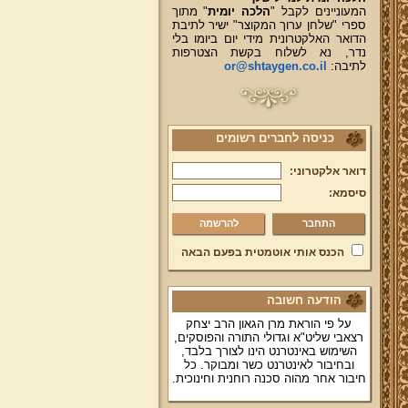
המעוניינים לקבל "
הלכה יומית
" מתוך
ספרי "שלחן ערוך המקוצר" ישיר לתיבת
הדואר האלקטרונית מידי יום ביומו בלי
נדר, נא לשלוח בקשת הצטרפות
לתיבה:
or@shtaygen.co.il
כניסה לחברים רשומים
דואר אלקטרוני:
סיסמא:
להרשמה
הכנס אותי אוטמטית בפעם הבאה
הודעה חשובה
על פי הוראת מרן הגאון הרב יצחק
רצאבי שליט"א וגדולי התורה והפוסקים,
השימוש באינטרנט הינו לצורך בלבד,
ובחיבור לאינטרנט כשר ומבוקר. כל
חיבור אחר מהוה סכנה רוחנית וחינוכית.