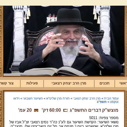
אשי
תכנים
מרן הרב יצחק רצאבי
פעילות
צור קשר
עמוד הבית
>
מרן הרב יצחק רצאבי
>
תורת מרן שליט"א
>
השיעור השבועי
>
וידאו
וטקסט
>
תשפ"ג
מוצש"ק דברים התשפ"ג
60:00 דק'
20 עמ'
מספר צפיות: 5011
נושאי השיעור: הקדשת השיעור גם לע"נ כה"ר נסים רצאבי זצ"ל אביו של
מרן שליט"א, שהשבוע ביום ו' מנחם אב חל יום היאר־צייט שלו, תנצב"ה.