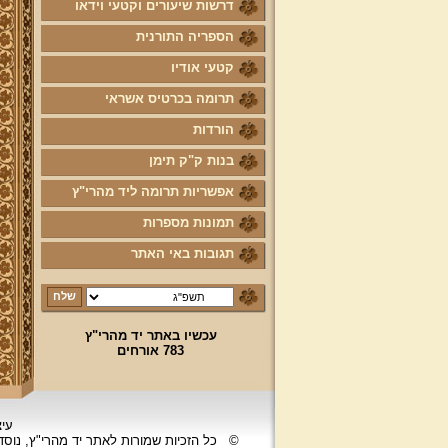
דרשות שיעורים וקטעי וידאו
הספריה התורנית
קטעי אודיו
תרומה בכרטיס אשראי
הורדות
בנות ק"ק תימן
אפשריות תרומה ליד מהרי"ץ
תמונות מספרות
תגובות באי האתר
עכשיו באתר יד מהרי"ץ
783 אורחים
עיצ
©
כל הזכיות שמורות לאתר יד מהרי"ץ, נוס