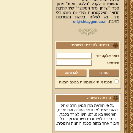
המעוניינים לקבל "
הלכה יומית
" מתוך
ספרי "שלחן ערוך המקוצר" ישיר לתיבת
הדואר האלקטרונית מידי יום ביומו בלי
נדר, נא לשלוח בקשת הצטרפות
לתיבה:
or@shtaygen.co.il
כניסה לחברים רשומים
דואר אלקטרוני:
סיסמא:
להרשמה
הכנס אותי אוטמטית בפעם הבאה
הודעה חשובה
על פי הוראת מרן הגאון הרב יצחק
רצאבי שליט"א וגדולי התורה והפוסקים,
השימוש באינטרנט הינו לצורך בלבד,
ובחיבור לאינטרנט כשר ומבוקר. כל
חיבור אחר מהוה סכנה רוחנית וחינוכית.