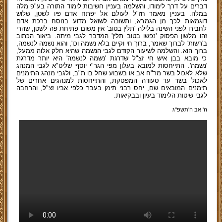
דברים על דרך לימודו, והשלמה בעניין חשיבות לימוד התורה בע"פ מלה
במלה. בעניין מאמר חז"ל לעולם אל יפתח אדם פיו לשטן, שלוש
דוגמאות לכך מן הגמרא, ותשובה לשואל מדוע בנוסח ברכת אדם
לחבירו לפני השינה בלילה 'תלין בטוב' אין משום פתיחת פה לשטן, שהרי
זהו מלשון הפסוק 'נפשו בטוב תלין' המדבר לגבי מיתה. ביאור הכתוב
ב'רשות' לברוך שאמר, ברוך חי וקיים בלא נשמה וכו', והוא נשמה לנשמה,
ברוך הוא. והשלמה לשיעור הקודם לגבי הנשמה שהיא חלק אלוה ממעל,
כי מובא בבן איש חי זצ"ל שדרגת 'נשמה לנשמה' היא יותר מדרגת
'נשמה'. התייחסות למובא בעלון מפי הגר"י יוסף שליט"א לגבי המנהג
שלא לאכול בשר מר"ח אב או בשבוע שחל בו ת"ב, ולגבי מנהג התימנים
לאכול בשר עד סעודה המפסקת, והתייחסות למנהגים אחרים של
תימנים המובאים שם, יחס רבני תימן בעבר כלפי אביו זצ"ל, והרחבה
לגבי שיטות הלימוד בעיון ובבקיאות.
ה' אב ה'תשפ''ג