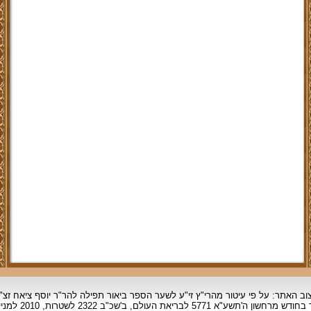
וב האתר: על פי עיטור מהרי"ץ זי"ע לשער הספר ביאור תפילה להר"ר יוסף ציאח זצ"
ד בחודש מרחשון
ה'תשע"א 5771 לבריאת העולם, ב'שכ"ב 2322 לשטרות, 2010 למניינם.