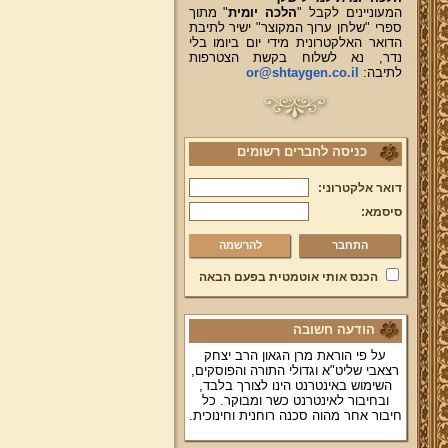
המעוניינים לקבל "
הלכה יומית
" מתוך
ספרי "שלחן ערוך המקוצר" ישיר לתיבת
הדואר האלקטרונית מידי יום ביומו בלי
נדר, נא לשלוח בקשת הצטרפות
לתיבה:
or@shtaygen.co.il
כניסה לחברים רשומים
דואר אלקטרוני:
סיסמא:
להרשמה
הכנס אותי אוטמטית בפעם הבאה
הודעה חשובה
על פי הוראת מרן הגאון הרב יצחק
רצאבי שליט"א וגדולי התורה והפוסקים,
השימוש באינטרנט הינו לצורך בלבד,
ובחיבור לאינטרנט כשר ומבוקר. כל
חיבור אחר מהוה סכנה רוחנית וחינוכית.