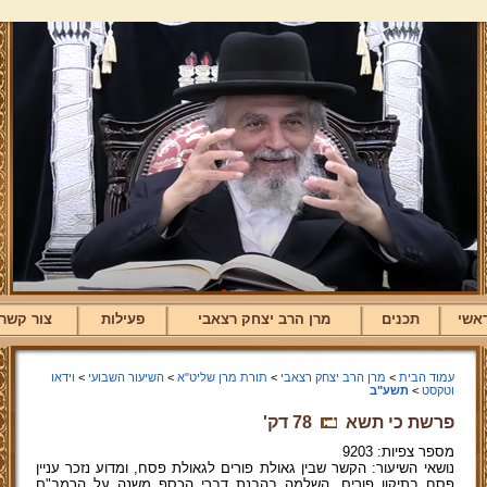
אשי
תכנים
מרן הרב יצחק רצאבי
פעילות
צור קשר
עמוד הבית
>
מרן הרב יצחק רצאבי
>
תורת מרן שליט"א
>
השיעור השבועי
>
וידאו
וטקסט
>
תשע"ב
פרשת כי תשא
78 דק'
מספר צפיות: 9203
נושאי השיעור: הקשר שבין גאולת פורים לגאולת פסח, ומדוע נזכר עניין
פסח בתיקון פורים. השלמה בהבנת דברי הכסף משנה על הרמב"ם