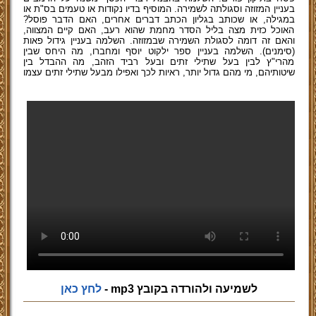
בעניין המזוזה וסגולתה לשמירה. המוסיף בדיו נקודות או טעמים בס"ת או
במגילה, או שכותב בגליון הכתב דברים אחרים, האם הדבר פוסל?
האוכל כזית מצה בליל הסדר מחמת שהוא רעב, האם קיים המצווה,
והאם זה דומה לסגולת השמירה שבמזוזה. השלמה בעניין גידול פאות
(סימנים). השלמה בעניין ספר ילקוט יוסף ומחברו, מה היחס שבין
מהרי"ץ לבין בעל שתילי זתים ובעל רביד הזהב, מה ההבדל בין
שיטותיהם, מי מהם גדול יותר, ראיות לכך ואפילו מבעל שתילי זתים עצמו
לשמיעה ולהורדה בקובץ mp3 -
לחץ כאן