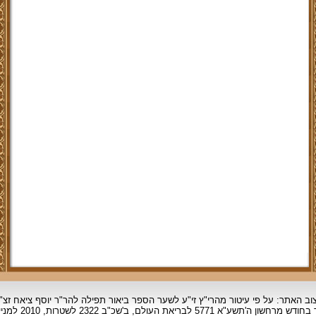
וב האתר: על פי עיטור מהרי"ץ זי"ע לשער הספר ביאור תפילה להר"ר יוסף ציאח זצ"
ד בחודש מרחשון
ה'תשע"א 5771 לבריאת העולם, ב'שכ"ב 2322 לשטרות, 2010 למניינם.