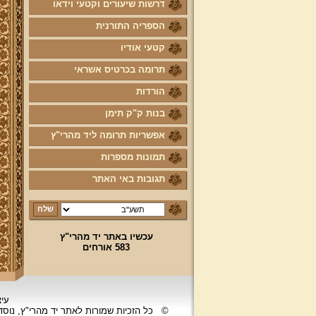
דרשות שיעורים וקטעי וידאו
הספריה התורנית
קטעי אודיו
תרומה בכרטיס אשראי
הורדות
בנות ק"ק תימן
אפשריות תרומה ליד מהרי"ץ
תמונות מספרות
תגובות באי האתר
עכשיו באתר יד מהרי"ץ
583 אורחים
עיצ
©
כל הזכיות שמורות לאתר יד מהרי"ץ, נוס