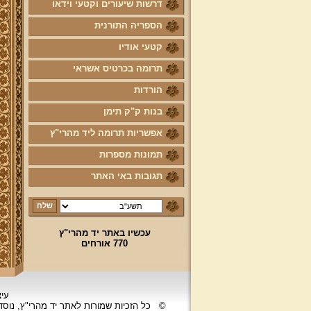
דרשות שיעורים וקטעי וידאו
הספריה התורנית
קטעי אודיו
תרומה בכרטיס אשראי
הורדות
בנות ק"ק תימן
אפשריות תרומה ליד מהרי"ץ
תמונות מספרות
תגובות באי האתר
עכשיו באתר יד מהרי"ץ
770 אורחים
עיצ
©
כל הזכיות שמורות לאתר יד מהרי"ץ, נוס