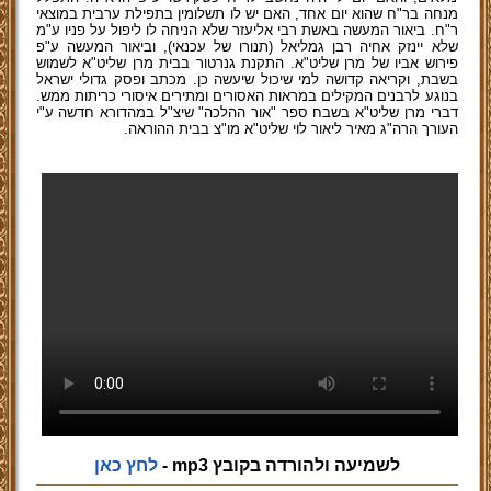
מנחה בר"ח שהוא יום אחד, האם יש לו תשלומין בתפילת ערבית במוצאי
ר"ח. ביאור המעשה באשת רבי אליעזר שלא הניחה לו ליפול על פניו ע"מ
שלא יינזק אחיה רבן גמליאל (תנורו של עכנאי), וביאור המעשה ע"פ
פירוש אביו של מרן שליט"א. התקנת גנרטור בבית מרן שליט"א לשמוש
בשבת, וקריאה קדושה למי שיכול שיעשה כן. מכתב ופסק גדולי ישראל
בנוגע לרבנים המקילים במראות האסורים ומתירים איסורי כריתות ממש.
דברי מרן שליט"א בשבח ספר "אור ההלכה" שיצ"ל במהדורא חדשה ע"י
העורך הרה"ג מאיר ליאור לוי שליט"א מו"צ בבית ההוראה.
לשמיעה ולהורדה בקובץ mp3 -
לחץ כאן