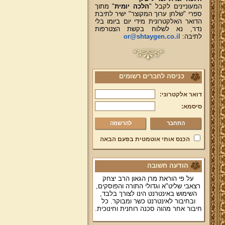
המעוניינים לקבל "
הלכה יומית
" מתוך
ספרי "שלחן ערוך המקוצר" ישיר לתיבת
הדואר האלקטרונית מידי יום ביומו בלי
נדר, נא לשלוח בקשת הצטרפות
לתיבה:
or@shtaygen.co.il
כניסה לחברים רשומים
דואר אלקטרוני:
סיסמא:
להרשמה
הכנס אותי אוטמטית בפעם הבאה
הודעה חשובה
על פי הוראת מרן הגאון הרב יצחק
רצאבי שליט"א וגדולי התורה והפוסקים,
השימוש באינטרנט הינו לצורך בלבד,
ובחיבור לאינטרנט כשר ומבוקר. כל
חיבור אחר מהוה סכנה רוחנית וחינוכית.