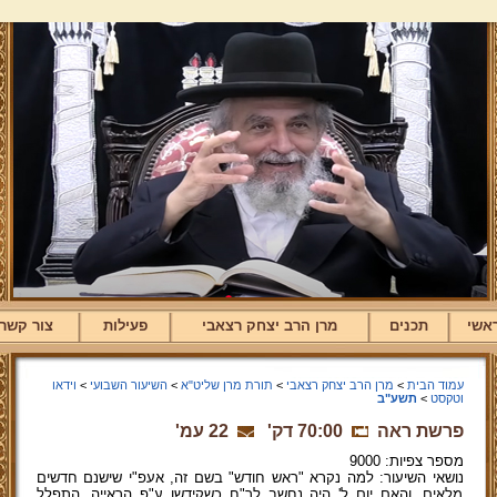
אשי
תכנים
מרן הרב יצחק רצאבי
פעילות
צור קשר
עמוד הבית
>
מרן הרב יצחק רצאבי
>
תורת מרן שליט"א
>
השיעור השבועי
>
וידאו
וטקסט
>
תשע"ב
פרשת ראה
70:00 דק'
22 עמ'
מספר צפיות: 9000
נושאי השיעור: למה נקרא "ראש חודש" בשם זה, אעפ"י שישנם חדשים
מלאים, והאם יום ל' היה נחשב לר"ח כשקידשו ע"פ הראייה. התפלל