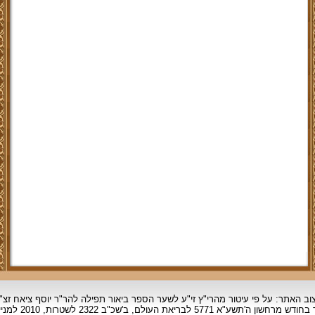
וב האתר: על פי עיטור מהרי"ץ זי"ע לשער הספר ביאור תפילה להר"ר יוסף ציאח זצ"
ד בחודש מרחשון
ה'תשע"א 5771 לבריאת העולם, ב'שכ"ב 2322 לשטרות, 2010 למניינם.