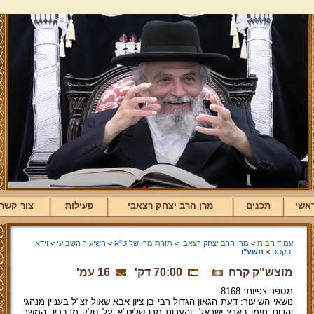
אשי
תכנים
מרן הרב יצחק רצאבי
פעילות
צור קשר
עמוד הבית
>
מרן הרב יצחק רצאבי
>
תורת מרן שליט"א
>
השיעור השבועי
>
וידאו
וטקסט
>
תשע"ו
מוצש"ק קרח
70:00 דק'
16 עמ'
מספר צפיות: 8168
נושאי השיעור: דעת הגאון הגדול רבי בן ציון אבא שאול זצ"ל בעניין מנהגי
יהדות תימן בארץ ישראל, והערות מרן שליט"א על חלק מדבריו. המשך