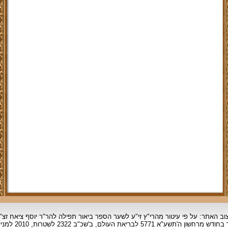
וב האתר: על פי עיטור מהרי"ץ זי"ע לשער הספר ביאור תפילה להר"ר יוסף ציאח זצ"
ד בחודש מרחשון
ה'תשע"א 5771 לבריאת העולם, ב'שכ"ב 2322 לשטרות, 2010 למניינם.