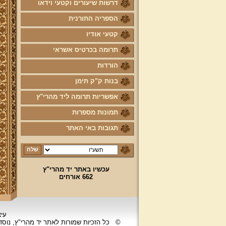
דרשות שיעורים וקטעי וידאו
הספריה התורנית
קטעי אודיו
תרומה בכרטיס אשראי
הורדות
בנות ק"ק תימן
אפשריות תרומה ליד מהרי"ץ
תמונות מספרות
תגובות באי האתר
עכשיו באתר יד מהרי"ץ
662 אורחים
עיצ
©
כל הזכיות שמורות לאתר יד מהרי"ץ, נוס