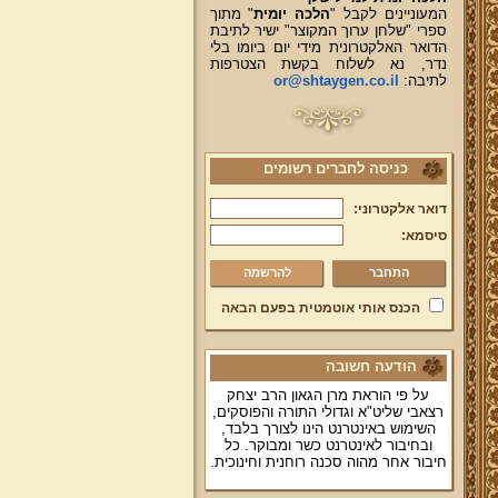
המעוניינים לקבל "
הלכה יומית
" מתוך
ספרי "שלחן ערוך המקוצר" ישיר לתיבת
הדואר האלקטרונית מידי יום ביומו בלי
נדר, נא לשלוח בקשת הצטרפות
לתיבה:
or@shtaygen.co.il
כניסה לחברים רשומים
דואר אלקטרוני:
סיסמא:
להרשמה
הכנס אותי אוטמטית בפעם הבאה
הודעה חשובה
על פי הוראת מרן הגאון הרב יצחק
רצאבי שליט"א וגדולי התורה והפוסקים,
השימוש באינטרנט הינו לצורך בלבד,
ובחיבור לאינטרנט כשר ומבוקר. כל
חיבור אחר מהוה סכנה רוחנית וחינוכית.