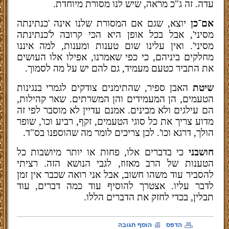
עדה. זה ג"כ מראה, שיש לנו מסורת מיוחדת.
אם־כן
יוצא, שגם אם המסורת שלנו אינה 'כנתינתה
מסיני', אבל בכל אופן היא הכי קרובה ל'כנתינתה
מסיני'. ואין עלינו שום טענות ומענות, למה איננו
מחלקים ביניהם, כי כפי שאמרנו, אפילו אלו העושים
את התביר כטעם מעמיד, גם להם יש על מה לסמוך.
שיטת
האבן ספיר, שהתימנים צודקים לגמרי בנגינות
הטעמים, הן המעמידים והן המשרתים. שאר קהילות,
הם עילגים ולא מבינים. אמנם עדיין לא מוסבר לפי זה
מדוע צריך את כל סוגי הטעמים, זקף, רביע וכו', שופר
הולך, דרגא וכו'. לכן צריכים לומר מה שהוספנו בס"ד.
חושבני
כי בדברים אלו, פחות או יותר מיושבות כל
הטענות של הרב מאזוז, לגבי הנושא הזה. רציתי
להסביר עוד משהו חשוב, אבל אני רואה שכבר אין זמן
לדבר עליו. אצטרך להוסיף עוד כמה דברים, עוד
תבלין, בכדי לחזק את הדברים הללו.
הדפס
הוסף תגובה