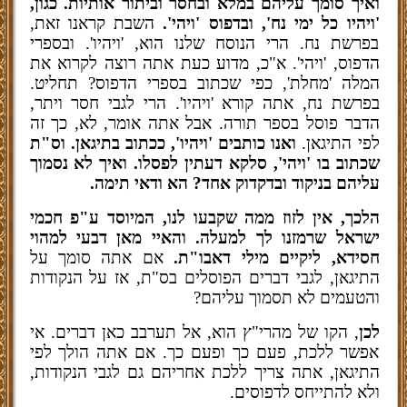
ואיך סומך עליהם במלא ובחסר וביתור אותיות. כגון,
'ויהיו כל ימי נח', ובדפוס 'ויהי'.
השבת קראנו זאת,
בפרשת נח. הרי הנוסח שלנו הוא, 'ויהיו'. ובספרי
הדפוס, 'ויהי'. א"כ, מדוע כעת אתה רוצה לקרוא את
המלה 'מחלת', כפי שכתוב בספרי הדפוס? תחליט.
בפרשת נח, אתה קורא 'ויהיו'. הרי לגבי חסר ויתר,
הדבר פוסל בספר תורה. אבל אתה אומר, לא, כך זה
לפי התיגאן.
ואנו כותבים 'ויהיו', ככתוב בתיגאן. וס"ת
שכתוב בו 'ויהי', סלקא דעתין לפסלו. ואיך לא נסמוך
עליהם בניקוד ובדקדוק אחד? הא ודאי תימה.
הלכך, אין לזוז ממה שקבעו לנו, המיוסד ע"פ חכמי
ישראל שרמזנו לך למעלה. והאיי מאן דבעי למהוי
חסידא, ליקיים מילי דאבו"ת.
אם
אתה סומך על
התיגאן, לגבי דברים הפוסלים בס"ת, אז על הנקודות
והטעמים לא תסמוך עליהם?
לכן
, הקו של מהרי"ץ הוא, אל תערבב כאן דברים. אי
אפשר ללכת, פעם כך ופעם כך. אם אתה הולך לפי
התיגאן, אתה צריך ללכת אחריהם גם לגבי הנקודות,
ולא להתייחס לדפוסים.