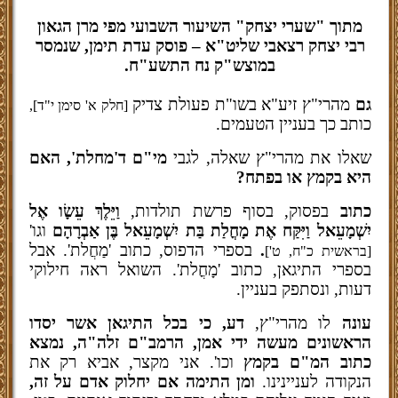
מתוך "שערי יצחק" השיעור השבועי מפי מרן הגאון
רבי יצחק רצאבי שליט"א – פוסק עדת תימן, שנמסר
במוצש"ק נח התשע"ח.
גם
מהרי"ץ זיע"א בשו"ת פעולת צדיק
[חלק א' סימן י"ד],
כותב כך בעניין הטעמים.
שאלו את מהרי"ץ שאלה, לגבי
מי"ם ד'מחלת', האם
היא בקמץ או בפתח?
כתוב
בפסוק, בסוף פרשת תולדות,
וַיֵּלֶךְ עֵשָׂו אֶל
יִשְׁמָעֵאל וַיִּקַּח אֶת מָחֳלַת בַּת יִשְׁמָעֵאל בֶּן אַבְרָהָם
וגו'
.
בספרי הדפוס, כתוב 'מַחֲלת'. אבל
[בראשית כ"ח, ט']
בספרי התיגאן, כתוב 'מָחֳלת'. השואל ראה חילוקי
דעות, ונסתפק בעניין.
עונה
לו מהרי"ץ,
דע, כי בכל התיגאן אשר יסדו
הראשונים מעשה ידי אמן, הרמב"ם זלה"ה, נמצא
כתוב המ"ם בקמץ
וכו'. אני מקצר, אביא רק את
הנקודה לעניינינו.
ומן התימה אם יחלוק אדם על זה,