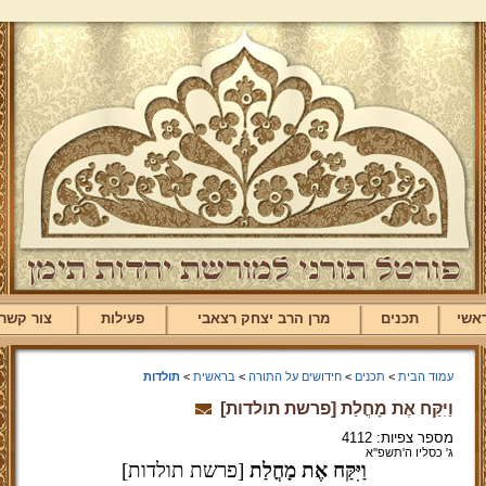
אשי
תכנים
מרן הרב יצחק רצאבי
פעילות
צור קשר
עמוד הבית
>
תכנים
>
חידושים על התורה
>
בראשית
>
תולדות
וַיִּקַּח אֶת מָחֳלַת [פרשת תולדות]
מספר צפיות: 4112
ג' כסליו ה'תשפ''א
וַיִּקַּח אֶת מָחֳלַת
[פרשת תולדות]