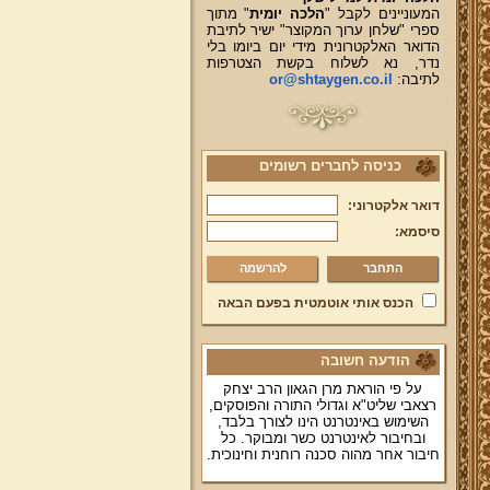
המעוניינים לקבל "
הלכה יומית
" מתוך
ספרי "שלחן ערוך המקוצר" ישיר לתיבת
הדואר האלקטרונית מידי יום ביומו בלי
נדר, נא לשלוח בקשת הצטרפות
לתיבה:
or@shtaygen.co.il
כניסה לחברים רשומים
דואר אלקטרוני:
סיסמא:
להרשמה
הכנס אותי אוטמטית בפעם הבאה
הודעה חשובה
על פי הוראת מרן הגאון הרב יצחק
רצאבי שליט"א וגדולי התורה והפוסקים,
השימוש באינטרנט הינו לצורך בלבד,
ובחיבור לאינטרנט כשר ומבוקר. כל
חיבור אחר מהוה סכנה רוחנית וחינוכית.