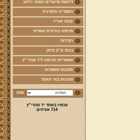
דרשות שיעורים וקטעי וידאו
הספריה התורנית
קטעי אודיו
תרומה בכרטיס אשראי
הורדות
בנות ק"ק תימן
אפשריות תרומה ליד מהרי"ץ
תמונות מספרות
תגובות באי האתר
עכשיו באתר יד מהרי"ץ
714 אורחים