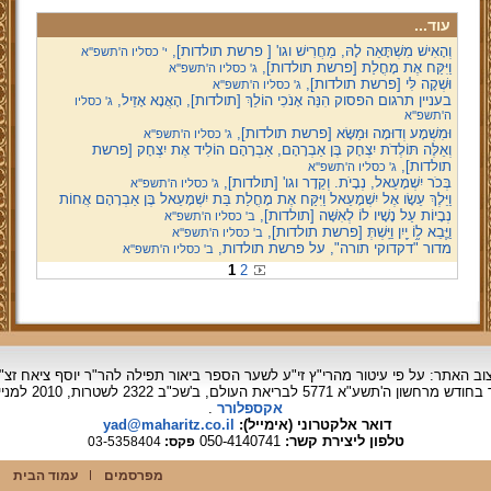
עוד...
וְהָאִישׁ מִשְׁתָּאֵה לָהּ, מַחֲרִישׁ וגו' [ פרשת תולדות],
י' כסליו ה'תשפ''א
וַיִּקַּח אֶת מָחֳלַת [פרשת תולדות],
ג' כסליו ה'תשפ''א
וּשְׁקָה לִּי [פרשת תולדות],
ג' כסליו ה'תשפ''א
בעניין תרגום הפסוק הִנֵּה אָנֹכִי הוֹלֵךְ [תולדות], הָאֲנָא אָזֵיל,
ג' כסליו
ה'תשפ''א
וּמִשְׁמָע וְדוּמָה וּמַשָּׂא [פרשת תולדות],
ג' כסליו ה'תשפ''א
וְאֵלֶּה תּוֹלְדֹת יִצְחָק בֶּן אַבְרָהָם, אַבְרָהָם הוֹלִיד אֶת יִצְחָק [פרשת
תולדות],
ג' כסליו ה'תשפ''א
בְּכֹר יִשְׁמָעֵאל, נְבָיֹת. וְקֵדָר וגו' [תולדות],
ג' כסליו ה'תשפ''א
וַיֵּלֶךְ עֵשָׂו אֶל יִשְׁמָעֵאל וַיִּקַּח אֶת מָחֳלַת בַּת יִשְׁמָעֵאל בֶּן אַבְרָהָם אֲחוֹת
נְבָיוֹת עַל נָשָׁיו לוֹ לְאִשָּׁה [תולדות],
ב' כסליו ה'תשפ''א
וַיָּ֧בֵא ל֦וֹ יַ֖יִן וַיֵּֽשְׁתְּ [פרשת תולדות],
ב' כסליו ה'תשפ''א
מדור "דקדוקי תורה", על פרשת תולדות,
ב' כסליו ה'תשפ''א
1
2
וב האתר: על פי עיטור מהרי"ץ זי"ע לשער הספר ביאור תפילה להר"ר יוסף ציאח זצ"
ד בחודש מרחשון
ה'תשע"א 5771 לבריאת העולם, ב'שכ"ב 2322 לשטרות, 2010 למניינם.
אקספלורר
.
דואר אלקטרוני (אימייל):
yad@maharitz.co.il
טלפון ליצירת קשר:
050-4140741
פקס:
03-5358404
מפרסמים
עמוד הבית