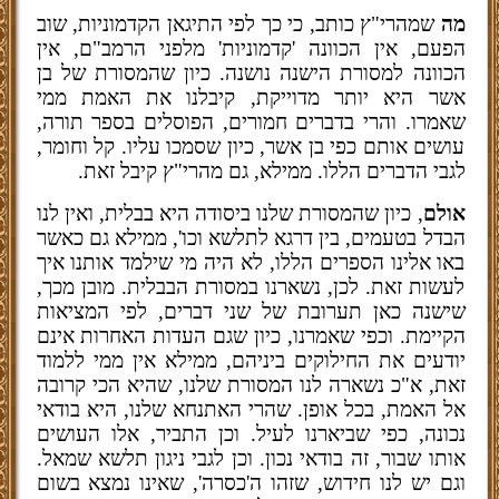
מה
שמהרי"ץ כותב, כי כך לפי התיגאן הקדמוניות, שוב
הפעם, אין הכוונה 'קדמוניות' מלפני הרמב"ם, אין
הכוונה למסורת הישנה נושנה. כיון שהמסורת של בן
אשר היא יותר מדוייקת, קיבלנו את האמת ממי
שאמרו. והרי בדברים חמורים, הפוסלים בספר תורה,
עושים אותם כפי בן אשר, כיון שסמכו עליו. קל וחומר,
לגבי הדברים הללו. ממילא, גם מהרי"ץ קיבל זאת.
אולם
, כיון שהמסורת שלנו ביסודה היא בבלית, ואין לנו
הבדל בטעמים, בין דרגא לתלשא וכו', ממילא גם כאשר
באו אלינו הספרים הללו, לא היה מי שילמד אותנו איך
לעשות זאת. לכן, נשארנו במסורת הבבלית. מובן מכך,
שישנה כאן תערובת של שני דברים, לפי המציאות
הקיימת. וכפי שאמרנו, כיון שגם העדות האחרות אינם
יודעים את החילוקים ביניהם, ממילא אין ממי ללמוד
זאת, א"כ נשארה לנו המסורת שלנו, שהיא הכי קרובה
אל האמת, בכל אופן. שהרי האתנחא שלנו, היא בודאי
נכונה, כפי שביארנו לעיל. וכן התביר, אלו העושים
אותו שבור, זה בודאי נכון. וכן לגבי ניגון תלשא שמאל.
וגם יש לנו חידוש, שזהו ה'כסרה', שאינו נמצא בשום