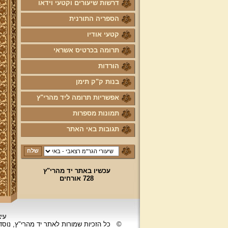
דרשות שיעורים וקטעי וידאו
הספריה התורנית
קטעי אודיו
תרומה בכרטיס אשראי
הורדות
בנות ק"ק תימן
אפשריות תרומה ליד מהרי"ץ
תמונות מספרות
תגובות באי האתר
עכשיו באתר יד מהרי"ץ
728 אורחים
עיצ
©
כל הזכיות שמורות לאתר יד מהרי"ץ, נוס