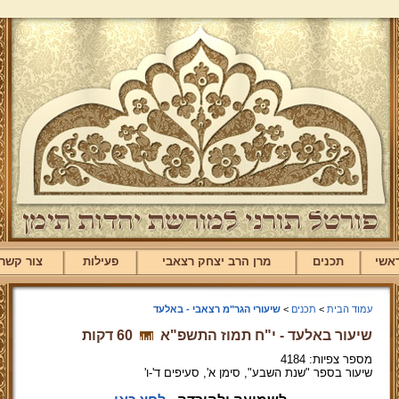
אשי
תכנים
מרן הרב יצחק רצאבי
פעילות
צור קשר
עמוד הבית
>
תכנים
>
שיעורי הגר"מ רצאבי - באלעד
שיעור באלעד - י"ח תמוז התשפ"א
60 דקות
מספר צפיות: 4184
שיעור בספר "שנת השבע", סימן א', סעיפים ד'-ו'