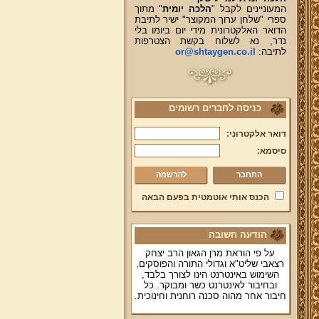
המעוניינים לקבל "
הלכה יומית
" מתוך
ספרי "שלחן ערוך המקוצר" ישיר לתיבת
הדואר האלקטרונית מידי יום ביומו בלי
נדר, נא לשלוח בקשת הצטרפות
לתיבה:
or@shtaygen.co.il
כניסה לחברים רשומים
דואר אלקטרוני:
סיסמא:
להרשמה
הכנס אותי אוטמטית בפעם הבאה
הודעה חשובה
על פי הוראת מרן הגאון הרב יצחק
רצאבי שליט"א וגדולי התורה והפוסקים,
השימוש באינטרנט הינו לצורך בלבד,
ובחיבור לאינטרנט כשר ומבוקר. כל
חיבור אחר מהוה סכנה רוחנית וחינוכית.