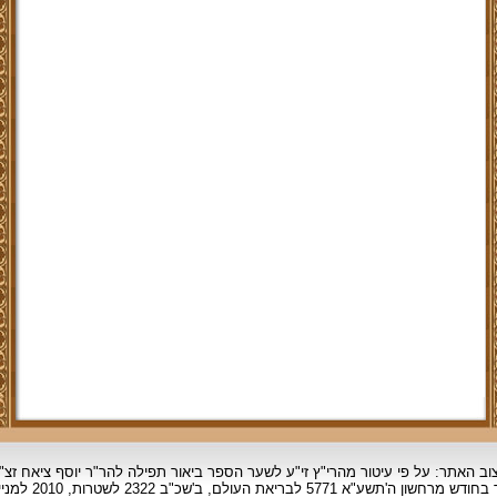
וב האתר: על פי עיטור מהרי"ץ זי"ע לשער הספר ביאור תפילה להר"ר יוסף ציאח זצ"
ד בחודש מרחשון
ה'תשע"א 5771 לבריאת העולם, ב'שכ"ב 2322 לשטרות, 2010 למניינם.